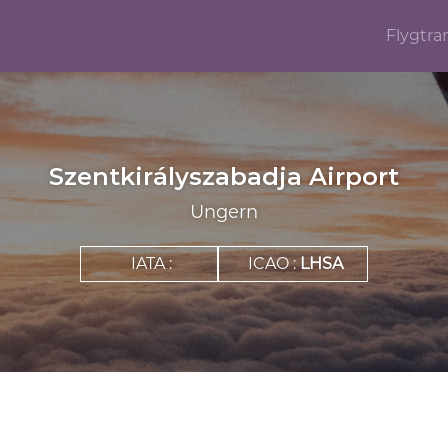
Flygtra
Szentkirályszabadja Airport
Ungern
IATA :
ICAO :
LHSA