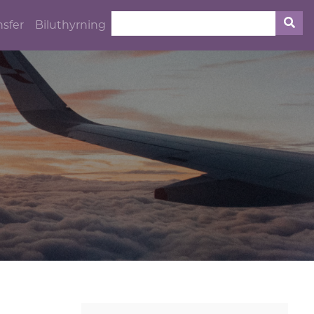
nsfer
Biluthyrning