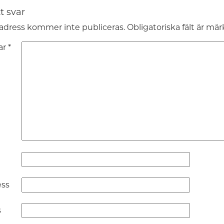
t svar
adress kommer inte publiceras.
Obligatoriska fält är mä
ar
*
ess
s