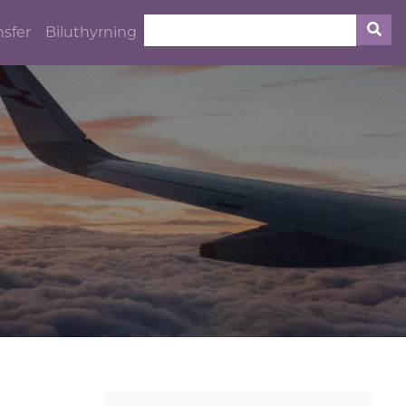
nsfer
Biluthyrning