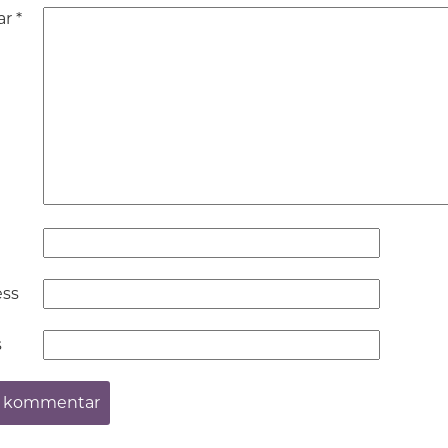
ar
*
ess
s