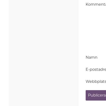
Komment
Namn
E-postadr
Webbplat