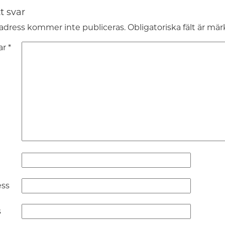
t svar
adress kommer inte publiceras.
Obligatoriska fält är mä
ar
*
ess
s