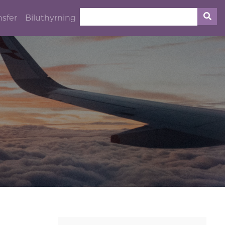
nsfer
Biluthyrning