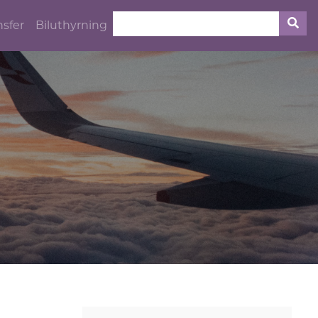
nsfer
Biluthyrning