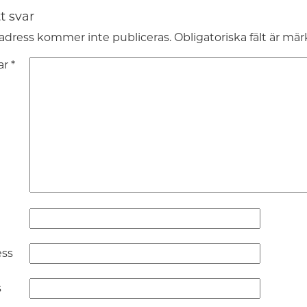
t svar
adress kommer inte publiceras.
Obligatoriska fält är mä
ar
*
ess
s