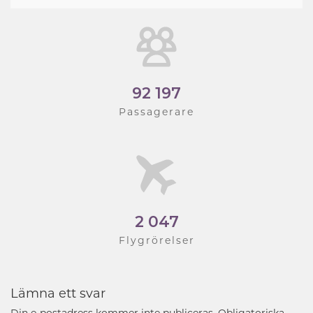
92 197
Passagerare
2 047
Flygrörelser
Lämna ett svar
Din e-postadress kommer inte publiceras.
Obligatoriska