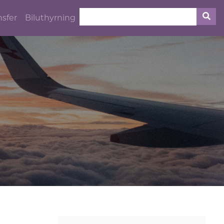
nsfer
Biluthyrning