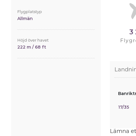
Flygplatstyp
Allmän
3
Höjd över havet
Flygr
222 m / 68 ft
Landni
Banrikt
17/35
Lämna et