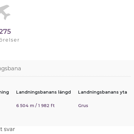
 275
örelser
ngsbana
ning
Landningsbanans längd
Landningsbanans yta
6 504 m / 1 982 ft
Grus
t svar