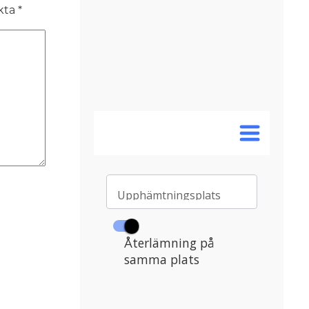
rkta
*