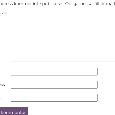
adress kommer inte publiceras.
Obligatoriska fält är mä
ar
*
ess
s