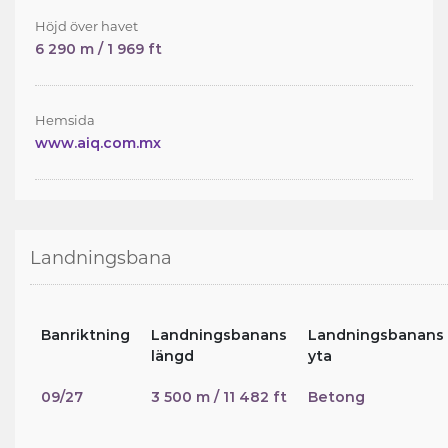
Höjd över havet
6 290 m / 1 969 ft
Hemsida
www.aiq.com.mx
Landningsbana
Banriktning
Landningsbanans
Landningsbanans
längd
yta
09/27
3 500 m / 11 482 ft
Betong