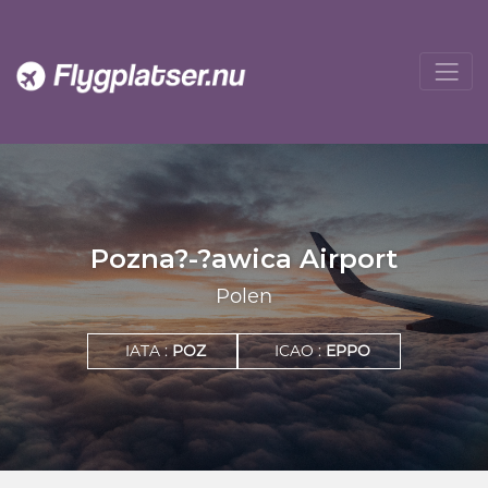
Pozna?-?awica Airport
Polen
IATA :
POZ
ICAO :
EPPO