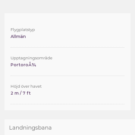
Flygplatstyp
Allmän
Upptagningsområde
PortoroÅ¾
Höjd över havet
2 m / 7 ft
Landningsbana