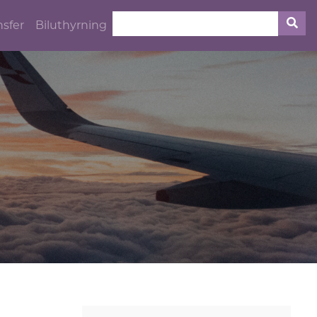
nsfer
Biluthyrning