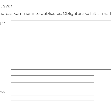
t svar
adress kommer inte publiceras.
Obligatoriska fält är mä
ar
*
ess
s