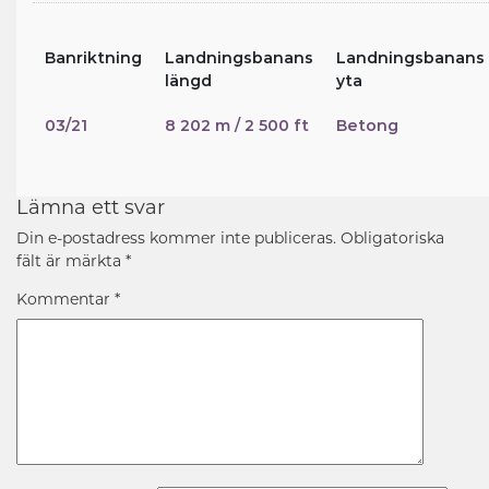
Banriktning
Landningsbanans
Landningsbanans
längd
yta
03/21
8 202 m / 2 500 ft
Betong
Lämna ett svar
Din e-postadress kommer inte publiceras.
Obligatoriska
fält är märkta
*
Kommentar
*