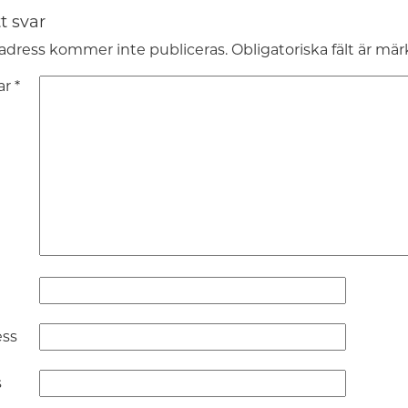
t svar
adress kommer inte publiceras.
Obligatoriska fält är mä
ar
*
ess
s