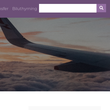
nsfer
Biluthyrning