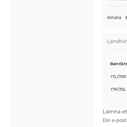
Alitalia
Landni
Banrikt
17L/35R
17R/35L
Lämna et
Din e-post