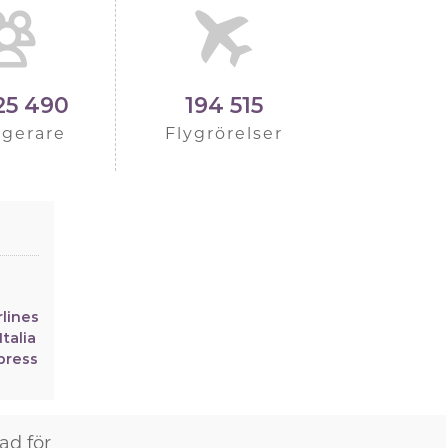
25 490
194 515
agerare
Flygrörelser
rlines
Italia
press
ad för