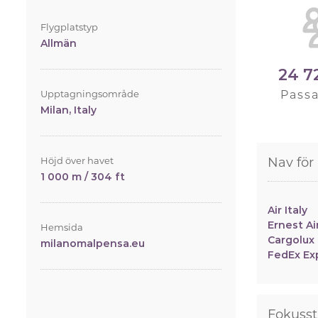
Flygplatstyp
Allmän
24 7
Upptagningsområde
Pass
Milan, Italy
Höjd över havet
Nav för
1 000 m / 304 ft
Air Italy
Ernest Ai
Hemsida
Cargolux 
milanomalpensa.eu
FedEx Ex
Fokusst