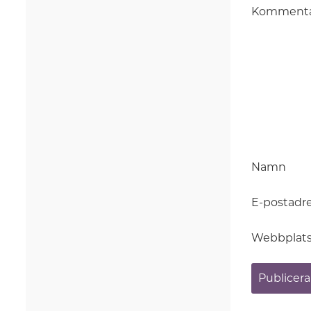
Komment
Namn
E-postadr
Webbplat