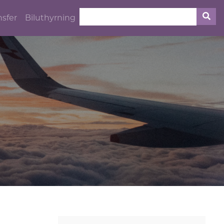
nsfer
Biluthyrning