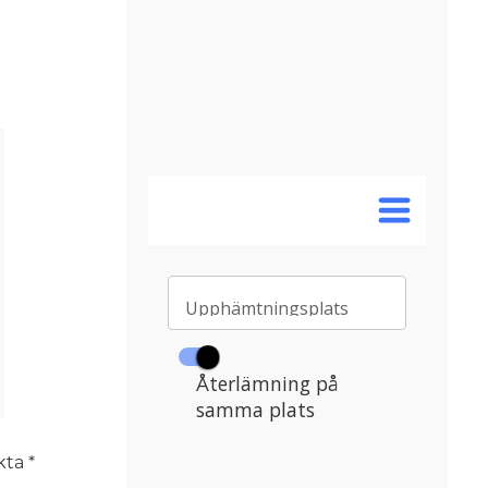
rkta
*