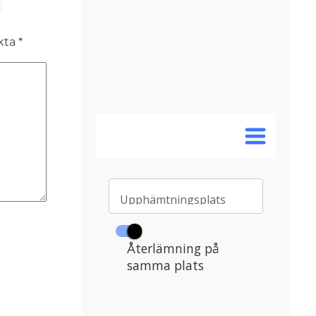
rkta
*