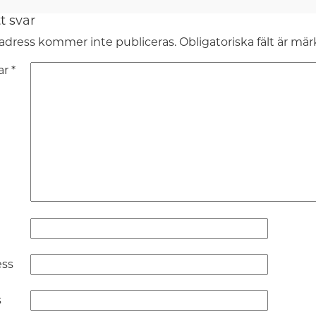
t svar
adress kommer inte publiceras.
Obligatoriska fält är mä
ar
*
ess
s