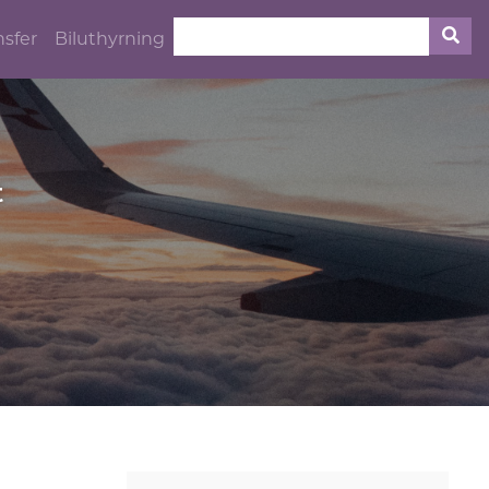
nsfer
Biluthyrning
t