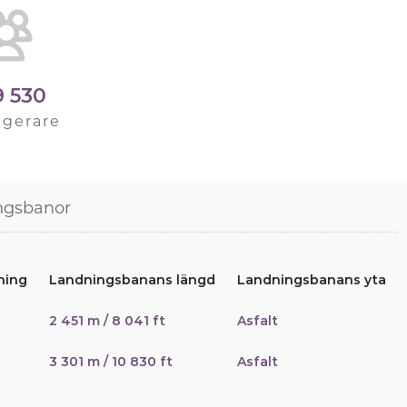
9 530
agerare
ngsbanor
ning
Landningsbanans längd
Landningsbanans yta
2 451 m / 8 041 ft
Asfalt
3 301 m / 10 830 ft
Asfalt