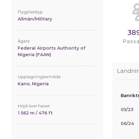
Flygplatstyp
Allmän/Military
38
Ägare
Pass
Federal Airports Authority of
Nigeria (FAAN)
Landni
Upptagningsområde
Kano, Nigeria
Banrikt
Höjd över havet
05/23
1 562 m / 476 ft
06/24