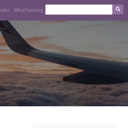
nsfer
Biluthyrning