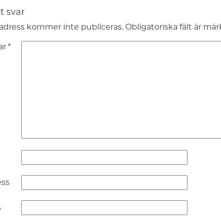
t svar
adress kommer inte publiceras.
Obligatoriska fält är mä
ar
*
ess
s