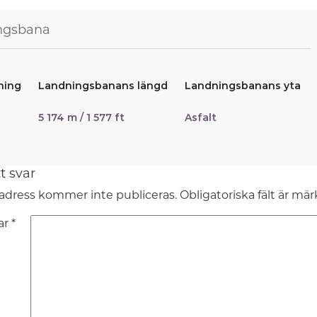
ngsbana
ning
Landningsbanans längd
Landningsbanans yta
5 174 m / 1 577 ft
Asfalt
t svar
adress kommer inte publiceras.
Obligatoriska fält är mä
ar
*