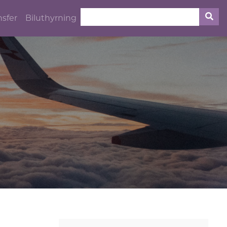
nsfer
Biluthyrning