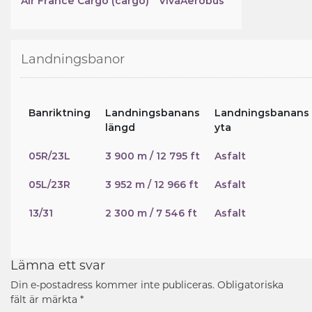
Air France Cargo (cargo)
VivaAerobús
Landningsbanor
Banriktning
Landningsbanans
Landningsbanans
längd
yta
05R/23L
3 900 m / 12 795 ft
Asfalt
05L/23R
3 952 m / 12 966 ft
Asfalt
13/31
2 300 m / 7 546 ft
Asfalt
Lämna ett svar
Din e-postadress kommer inte publiceras.
Obligatoriska
fält är märkta
*