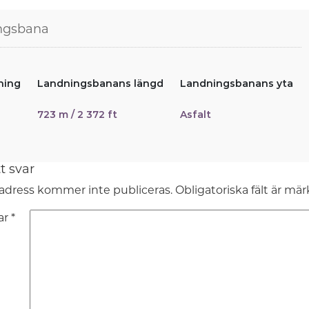
ngsbana
ning
Landningsbanans längd
Landningsbanans yta
723 m / 2 372 ft
Asfalt
t svar
adress kommer inte publiceras.
Obligatoriska fält är mä
ar
*