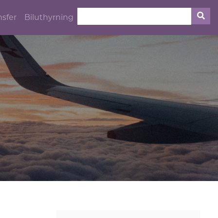
nsfer
Biluthyrning