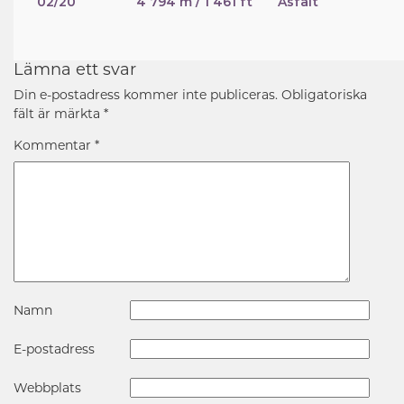
02/20
4 794 m / 1 461 ft
Asfalt
Lämna ett svar
Din e-postadress kommer inte publiceras.
Obligatoriska
fält är märkta
*
Kommentar
*
Namn
E-postadress
Webbplats