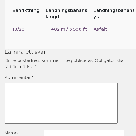
Banriktning
Landningsbanans
Landningsbanans
längd
yta
10/28
11 482 m / 3 500 ft
Asfalt
Lämna ett svar
Din e-postadress kommer inte publiceras.
Obligatoriska
fält är märkta
*
Kommentar
*
Namn