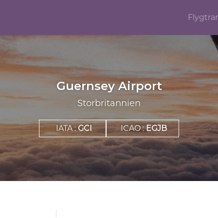
Flygtra
Guernsey Airport
Storbritannien
IATA :
GCI
ICAO :
EGJB