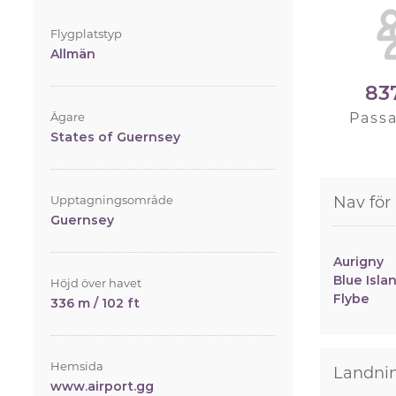
Flygplatstyp
Allmän
83
Ägare
Pass
States of Guernsey
Upptagningsområde
Nav för
Guernsey
Aurigny
Blue Isla
Höjd över havet
Flybe
336 m / 102 ft
Hemsida
Landni
www.airport.gg