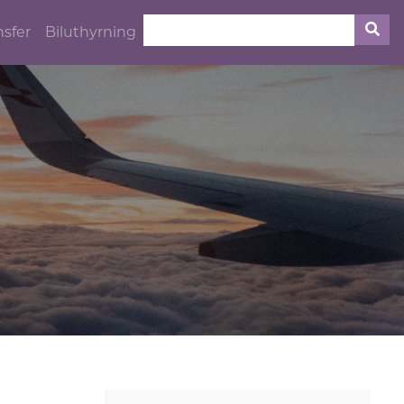
nsfer
Biluthyrning