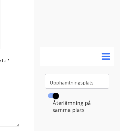
rkta
*