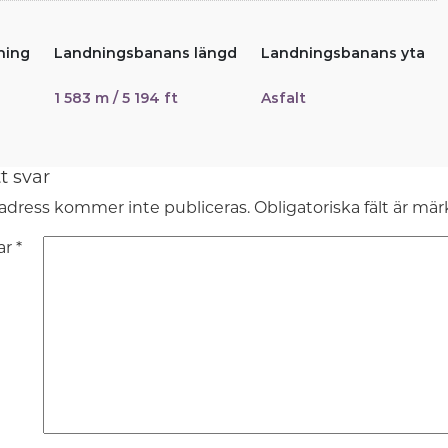
ning
Landningsbanans längd
Landningsbanans yta
1 583 m / 5 194 ft
Asfalt
t svar
adress kommer inte publiceras.
Obligatoriska fält är mä
ar
*