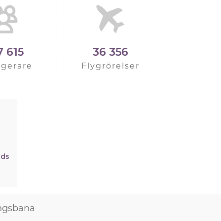
7 615
36 356
agerare
Flygrörelser
nds
ngsbana