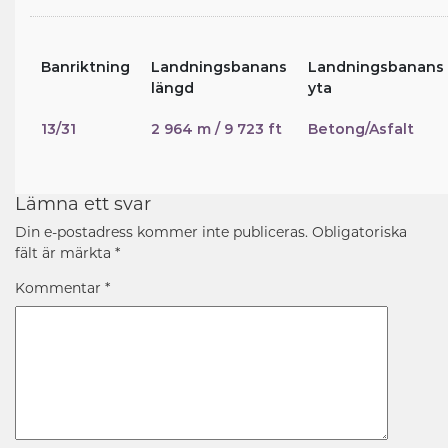
Banriktning
Landningsbanans
Landningsbanans
längd
yta
13/31
2 964 m / 9 723 ft
Betong/Asfalt
Lämna ett svar
Din e-postadress kommer inte publiceras.
Obligatoriska
fält är märkta
*
Kommentar
*