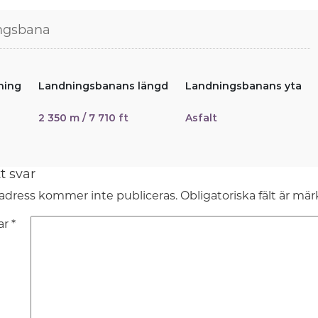
ngsbana
ning
Landningsbanans längd
Landningsbanans yta
2 350 m / 7 710 ft
Asfalt
t svar
adress kommer inte publiceras.
Obligatoriska fält är mä
ar
*