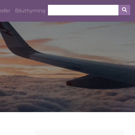
nsfer
Biluthyrning