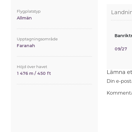
Flygplatstyp
Landni
Allmän
Banrikt
Upptagningsområde
Faranah
09/27
Höjd över havet
Lämna et
1 476 m / 450 ft
Din e-post
Komment