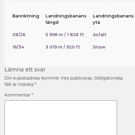
Banriktning
Landningsbanans
Landningsbanans
längd
yta
08/26
5 998 m / 1 828 ft
Asfalt
16/34
3 019 m / 920 ft
Snow
Lämna ett svar
Din e-postadress kommer inte publiceras.
Obligatoriska
fält är märkta
*
Kommentar
*