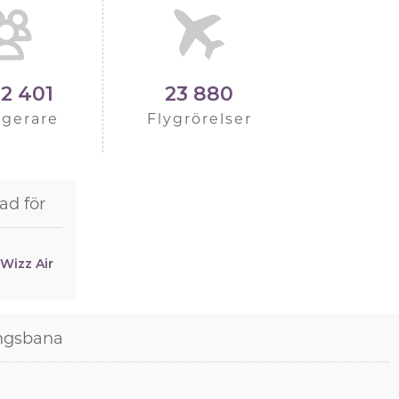
82 401
23 880
agerare
Flygrörelser
ad för
Wizz Air
ngsbana