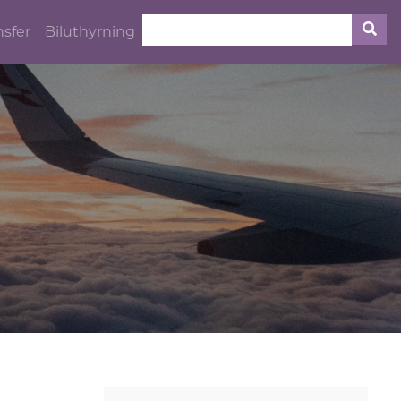
nsfer
Biluthyrning