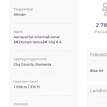
Flygplatstyp
Allmän
2 7
Ägare
Pass
Aeroportul InternaÈ›ional
â€žAvram Iancuâ€ Cluj R.A.
Fokusst
Upptagningsområde
Cluj County, Romania
Blue Air
Höjd över havet
1 036 m / 315 ft
Landni
Hemsida