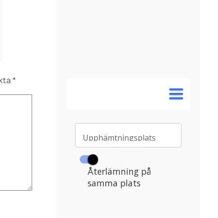
rkta
*