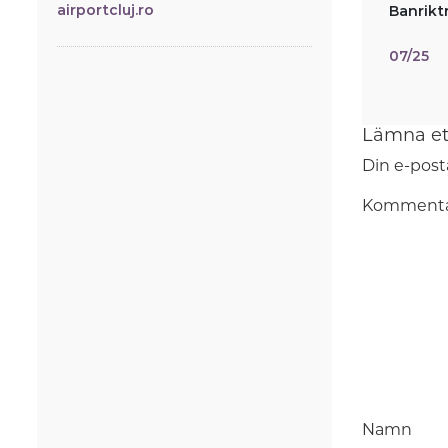
airportcluj.ro
Banrikt
07/25
Lämna et
Din e-post
Komment
Namn