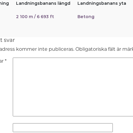
ning
Landningsbanans längd
Landningsbanans yta
2 100 m / 6 693 ft
Betong
t svar
adress kommer inte publiceras.
Obligatoriska fält är mä
ar
*