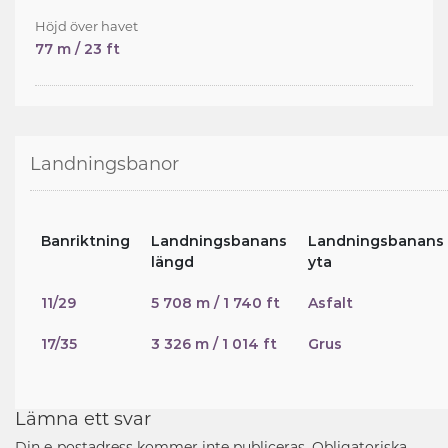
Höjd över havet
77 m / 23 ft
Landningsbanor
Banriktning
Landningsbanans
Landningsbanans
längd
yta
11/29
5 708 m / 1 740 ft
Asfalt
17/35
3 326 m / 1 014 ft
Grus
Lämna ett svar
Din e-postadress kommer inte publiceras.
Obligatoriska