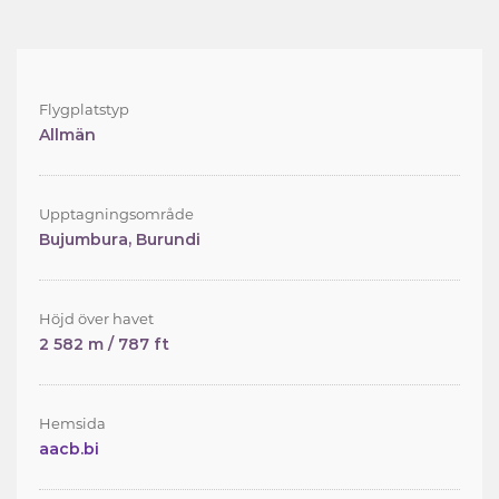
Flygplatstyp
Allmän
Upptagningsområde
Bujumbura, Burundi
Höjd över havet
2 582 m / 787 ft
Hemsida
aacb.bi