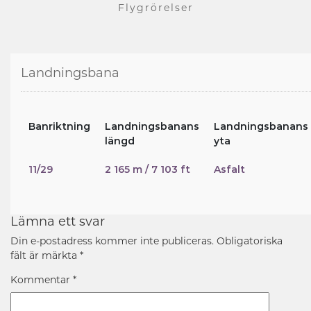
Flygrörelser
Landningsbana
Banriktning
Landningsbanans
Landningsbanans
längd
yta
11/29
2 165 m / 7 103 ft
Asfalt
Lämna ett svar
Din e-postadress kommer inte publiceras.
Obligatoriska
fält är märkta
*
Kommentar
*